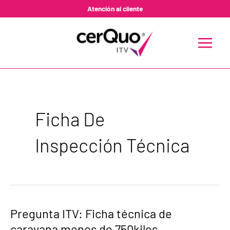
Ir
Atención al cliente
al
contenido
MAIN
MENU
Ficha De
Inspección Técnica
Pregunta
Pregunta ITV: Ficha técnica de
ITV:
caravana menos de 750kilos
Ficha