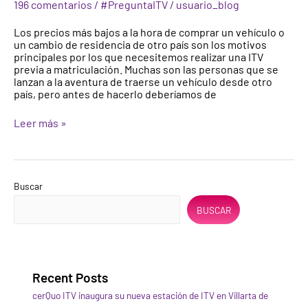
de
196 comentarios
/
#PreguntaITV
/
usuario_blog
la
Unión
Los precios más bajos a la hora de comprar un vehículo o
Europea?
un cambio de residencia de otro país son los motivos
Inspección
principales por los que necesitemos realizar una ITV
previa
previa a matriculación. Muchas son las personas que se
a
lanzan a la aventura de traerse un vehículo desde otro
matriculación
país, pero antes de hacerlo deberíamos de
Leer más »
Buscar
BUSCAR
Recent Posts
cerQuo ITV inaugura su nueva estación de ITV en Villarta de