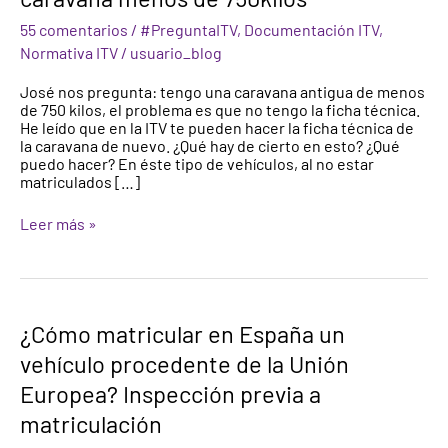
técnica
55 comentarios
/
#PreguntaITV
,
Documentación ITV
,
de
caravana
Normativa ITV
/
usuario_blog
menos
de
José nos pregunta: tengo una caravana antigua de menos
750kilos
de 750 kilos, el problema es que no tengo la ficha técnica.
He leído que en la ITV te pueden hacer la ficha técnica de
la caravana de nuevo. ¿Qué hay de cierto en esto? ¿Qué
puedo hacer? En éste tipo de vehículos, al no estar
matriculados […]
Leer más »
¿Cómo
¿Cómo matricular en España un
matricular
vehículo procedente de la Unión
en
España
Europea? Inspección previa a
un
vehículo
matriculación
procedente