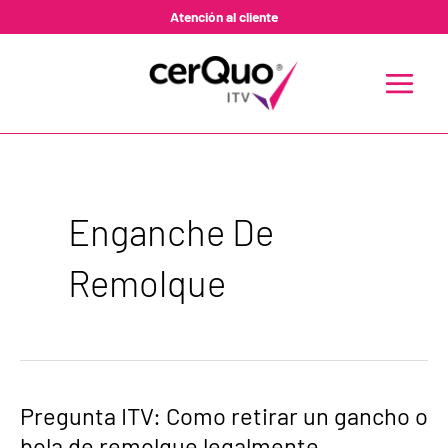
Ir
Atención al cliente
al
contenido
MAIN
MENU
Enganche De
Remolque
Pregunta
Pregunta ITV: Como retirar un gancho o
ITV:
bola de remolque legalmente.
Como