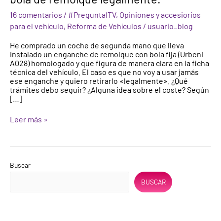
retirar
16 comentarios
/
#PreguntaITV
,
Opiniones y accesiorios
un
gancho
para el vehículo
,
Reforma de Vehículos
/
usuario_blog
o
bola
He comprado un coche de segunda mano que lleva
de
instalado un enganche de remolque con bola fija (Urbeni
remolque
A028) homologado y que figura de manera clara en la ficha
legalmente.
técnica del vehículo. El caso es que no voy a usar jamás
ese enganche y quiero retirarlo «legalmente». ¿Qué
trámites debo seguir? ¿Alguna idea sobre el coste? Según
[…]
Leer más »
Buscar
BUSCAR