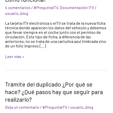
tarjeta
4 comentarios
/
#PreguntaITV
,
Documentación ITV
/
de
ITV
usuario_blog
electrónica
y
La tarjeta ITV electrónica o eITV se trata de la nueva ficha
cómo
técnica donde aparecen los datos del vehículo y debemos
funciona?
que llevar siempre en el coche junto con el permiso de
circulación. Este tipo de ficha, a diferencia de las
anteriores, no se trata de una cartulina azul timbrada sino
de un folio impreso […]
Leer más »
Trámite
Trámite del duplicado ¿Por qué se
del
hace? ¿Qué pasos hay que seguir para
duplicado
¿Por
realizarlo?
qué
se
Deja un comentario
/
#PreguntaITV
/
usuario_blog
hace?