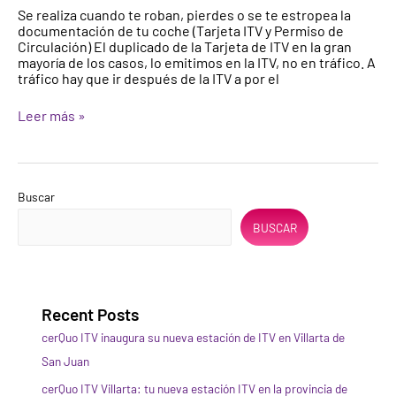
¿Qué
Se realiza cuando te roban, pierdes o se te estropea la
pasos
documentación de tu coche (Tarjeta ITV y Permiso de
hay
Circulación) El duplicado de la Tarjeta de ITV en la gran
que
mayoría de los casos, lo emitimos en la ITV, no en tráfico. A
seguir
tráfico hay que ir después de la ITV a por el
para
realizarlo?
Leer más »
Buscar
BUSCAR
Recent Posts
cerQuo ITV inaugura su nueva estación de ITV en Villarta de
San Juan
cerQuo ITV Villarta: tu nueva estación ITV en la provincia de