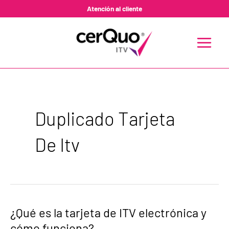
Ir
Atención al cliente
al
contenido
MAIN
MENU
Duplicado Tarjeta
De Itv
¿Qué
¿Qué es la tarjeta de ITV electrónica y
es
cómo funciona?
la