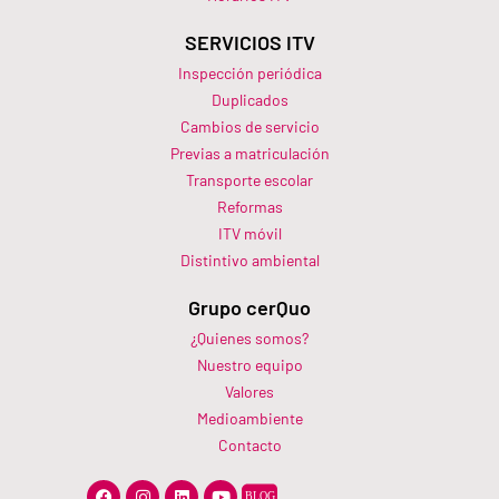
SERVICIOS ITV
Inspección periódica
Duplicados
Cambios de servicio
Previas a matriculación
Transporte escolar
Reformas
ITV móvil
Distintivo ambiental
Grupo cerQuo
¿Quienes somos?
Nuestro equipo
Valores
Medioambiente
Contacto
F
I
L
Y