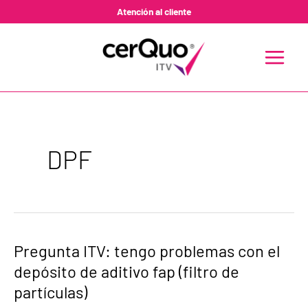
Ir
Atención al cliente
al
contenido
MAIN
MENU
DPF
Pregunta
Pregunta ITV: tengo problemas con el
ITV:
depósito de aditivo fap (filtro de
tengo
problemas
partículas)
con
el