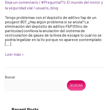
Deja un comentario
/
#PreguntaITV
,
El mundo del motor y
depósito
la seguridad vial
/
usuario_blog
de
aditivo
Tengo problemas con el depósito de aditivo fap de un
fap
peugeot 807. ¿Hay algún problema si se anula? La
(filtro
eliminación del depósito de aditivo FAP (filtro de
de
partículas) conlleva la anulación del sistema de
partículas)
recirculación de gases de la línea de escape lo cual no se
podría legalizar en la itv porque no aparece contemplado
[…]
Leer más »
Buscar
BUSCAR
Recent Posts