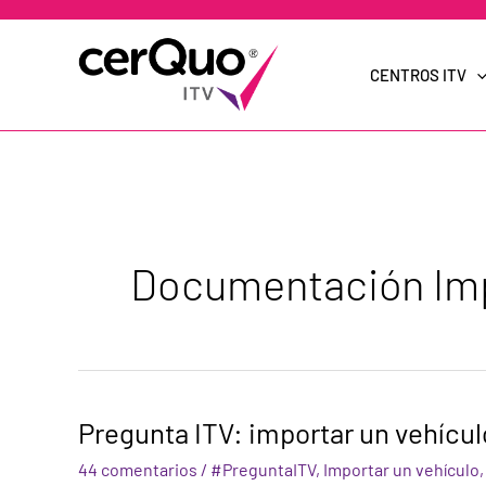
Ir
al
contenido
CENTROS ITV
Documentación Imp
Pregunta
Pregunta ITV: importar un vehícu
ITV:
importar
44 comentarios
/
#PreguntaITV
,
Importar un vehículo
un