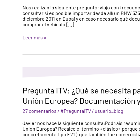
vehículo
Nos realizan la siguiente pregunta: viajo con frecuen
desde
consultar si es posible importar desde allí un BMW 53
Emiratos
diciembre 2011 en Dubai y en caso necesario qué docum
Árabes
comprar el vehículo […]
(Dubai)
Leer más »
Pregunta
ITV:
¿Qué
se
Pregunta ITV: ¿Qué se necesita pa
necesita
para
Unión Europea? Documentación y 
importar
un
27 comentarios
/
#PreguntaITV
/
usuario_blog
vehículo
clásico
Javier nos hace la siguiente consulta:Podríais resumir
de
Union Europea? Recalco el termino «clásico» porque s
la
concretamente tipo E21 ) que también fue comercializa
Unión