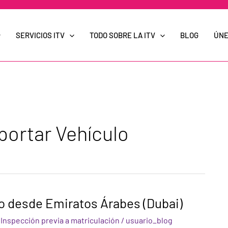
SERVICIOS ITV
TODO SOBRE LA ITV
BLOG
ÚNE
ortar Vehículo
lo desde Emiratos Árabes (Dubai)
,
Inspección previa a matriculación
/
usuario_blog