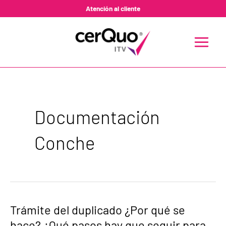
Ir
Atención al cliente
al
contenido
MAIN
MENU
Documentación
Conche
Trámite
Trámite del duplicado ¿Por qué se
del
hace? ¿Qué pasos hay que seguir para
duplicado