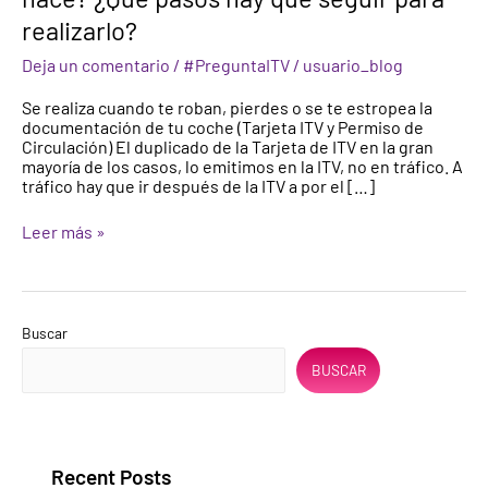
¿Por
realizarlo?
qué
se
Deja un comentario
/
#PreguntaITV
/
usuario_blog
hace?
¿Qué
Se realiza cuando te roban, pierdes o se te estropea la
pasos
documentación de tu coche (Tarjeta ITV y Permiso de
hay
Circulación) El duplicado de la Tarjeta de ITV en la gran
que
mayoría de los casos, lo emitimos en la ITV, no en tráfico. A
seguir
tráfico hay que ir después de la ITV a por el […]
para
realizarlo?
Leer más »
Buscar
BUSCAR
Recent Posts