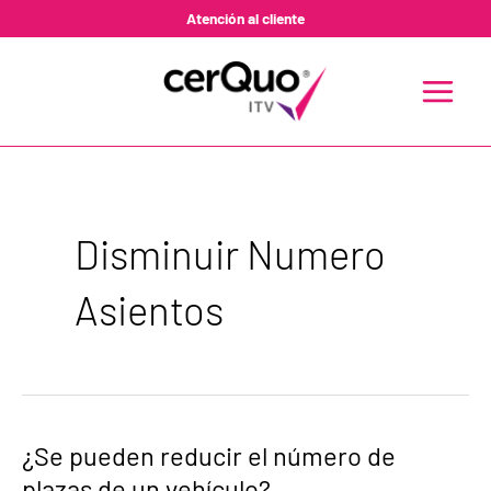
Ir
Atención al cliente
al
contenido
MAIN
MENU
Disminuir Numero
Asientos
¿Se
¿Se pueden reducir el número de
pueden
plazas de un vehículo?
reducir