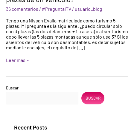
el
36 comentarios
/
#PreguntaITV
/
usuario_blog
número
de
Tengo una Nissan Evalia matriculada como turismo 5
plazas
plazas. Mi pregunta es la siguiente: ¿puedo circular sólo
de
con 3 plazas (las dos delanteras + 1 trasera) o al ser turismo
un
debo llevar las 5 plazas montadas aunque sólo use 3? Si los
vehículo?
asientos del vehículo son desmontables, es decir sujetos
mediante anclajes, el requisito de […]
Leer más »
Buscar
BUSCAR
Recent Posts