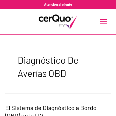
Ir
Atención al cliente
al
contenido
MAIN
MENU
Diagnóstico De
Averías OBD
El
El Sistema de Diagnóstico a Bordo
Sistema
(OBD) en la ITV
de