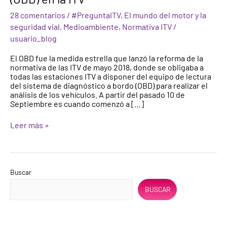
Diagnóstico
28 comentarios
/
#PreguntaITV
,
El mundo del motor y la
a
Bordo
seguridad vial
,
Medioambiente
,
Normativa ITV
/
(OBD)
usuario_blog
en
la
El OBD fue la medida estrella que lanzó la reforma de la
ITV
normativa de las ITV de mayo 2018, donde se obligaba a
todas las estaciones ITV a disponer del equipo de lectura
del sistema de diagnóstico a bordo (OBD) para realizar el
análisis de los vehículos. A partir del pasado 10 de
Septiembre es cuando comenzó a […]
Leer más »
Buscar
BUSCAR