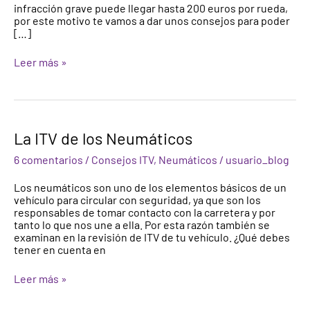
infracción grave puede llegar hasta 200 euros por rueda,
por este motivo te vamos a dar unos consejos para poder
[…]
Leer más »
La
La ITV de los Neumáticos
ITV
de
6 comentarios
/
Consejos ITV
,
Neumáticos
/
usuario_blog
los
Neumáticos
Los neumáticos son uno de los elementos básicos de un
vehículo para circular con seguridad, ya que son los
responsables de tomar contacto con la carretera y por
tanto lo que nos une a ella. Por esta razón también se
examinan en la revisión de ITV de tu vehículo. ¿Qué debes
tener en cuenta en
Leer más »