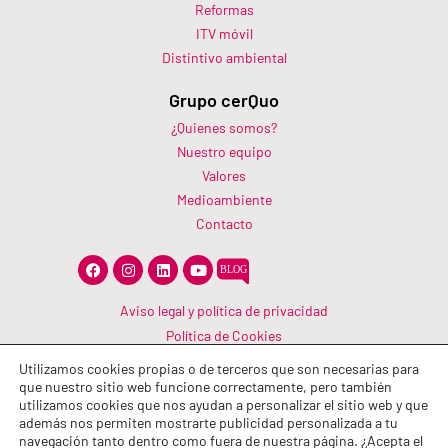
Reformas
ITV móvil
Distintivo ambiental
Grupo cerQuo
¿Quienes somos?
Nuestro equipo
Valores
Medioambiente
Contacto
F
I
L
Y
a
n
i
o
c
s
n
u
e
t
k
t
Aviso legal y política de privacidad
b
a
e
u
Política de Cookies
o
g
d
b
o
r
i
e
Canal Información
k
a
n
Utilizamos cookies propias o de terceros que son necesarias para
m
Política de calidad
que nuestro sitio web funcione correctamente, pero también
utilizamos cookies que nos ayudan a personalizar el sitio web y que
además nos permiten mostrarte publicidad personalizada a tu
navegación tanto dentro como fuera de nuestra página. ¿Acepta el