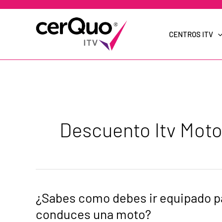
Ir
al
contenido
CENTROS ITV
Descuento Itv Mot
¿Sabes
¿Sabes como debes ir equipado p
como
debes
conduces una moto?
ir