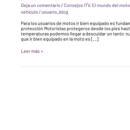
equipado
Deja un comentario
/
Consejos ITV
,
El mundo del motor
para
vehículo
/
usuario_blog
prevenir
accidentes
Para los usuarios de motos ir bien equipado es fundam
cuando
protección Motoristas protegeros desde los pies hasta
conduces
temperaturas podemos llegar a descuidar un tanto nu
una
que ir bien equipado en la moto es […]
moto?
Leer más »