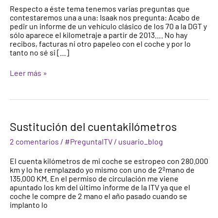
Respecto a éste tema tenemos varias preguntas que
kilometraje
contestaremos una a una: Isaak nos pregunta: Acabo de
real
pedir un informe de un vehículo clásico de los 70 a la DGT y
de
sólo aparece el kilometraje a partir de 2013…. No hay
un
recibos, facturas ni otro papeleo con el coche y por lo
vehículo?
tanto no sé si […]
Leer más »
Sustitución
Sustitución del cuentakilómetros
del
cuentakilómetros
2 comentarios
/
#PreguntaITV
/
usuario_blog
El cuenta kilómetros de mi coche se estropeo con 280.000
km y lo he remplazado yo mismo con uno de 2ºmano de
135.000 KM. En el permiso de circulación me viene
apuntado los km del último informe de la ITV ya que el
coche le compre de 2 mano el año pasado cuando se
implanto lo