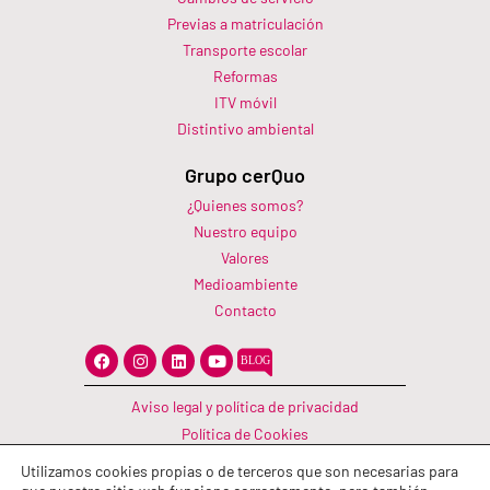
Previas a matriculación
Transporte escolar
Reformas
ITV móvil
Distintivo ambiental
Grupo cerQuo
¿Quienes somos?
Nuestro equipo
Valores
Medioambiente
Contacto
F
I
L
Y
a
n
i
o
c
s
n
u
e
t
k
t
Aviso legal y política de privacidad
b
a
e
u
o
g
d
b
Política de Cookies
o
r
i
e
Canal Información
k
a
n
Utilizamos cookies propias o de terceros que son necesarias para
m
Política de calidad