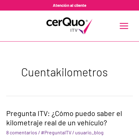
Ir
Atención al cliente
al
contenido
MAIN
MENU
Cuentakilometros
Pregunta
Pregunta ITV: ¿Cómo puedo saber el
ITV:
kilometraje real de un vehículo?
¿Cómo
puedo
8 comentarios
/
#PreguntaITV
/
usuario_blog
saber
el