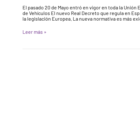
en
El pasado 20 de Mayo entró en vigor en toda la Unión
la
de Vehículos El nuevo Real Decreto que regula en Espa
normativa
la legislación Europea. La nueva normativa es más ex
de
las
Leer más »
ITV
–
mayo
2018