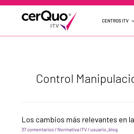
Ir
al
contenido
CENTROS ITV
Control Manipulaci
Los
Los cambios más relevantes en la
cambios
más
37 comentarios
/
Normativa ITV
/
usuario_blog
relevantes