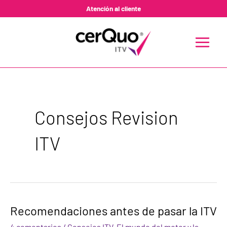
Ir
Atención al cliente
al
contenido
MAIN
MENU
Consejos Revision
ITV
Recomendaciones
Recomendaciones antes de pasar la ITV
antes
de
4 comentarios
/
Consejos ITV
,
El mundo del motor y la