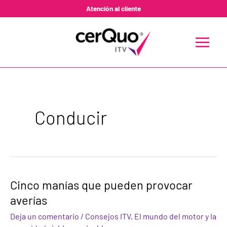
Ir
Atención al cliente
al
contenido
MAIN
MENU
Conducir
Cinco
Cinco manías que pueden provocar
manías
averías
que
pueden
Deja un comentario
/
Consejos ITV
,
El mundo del motor y la
provocar
averías