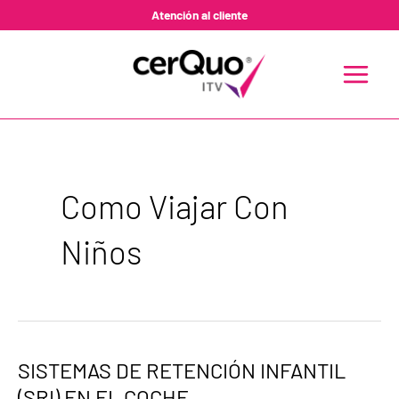
Ir
Atención al cliente
al
contenido
MAIN
MENU
Como Viajar Con
Niños
SISTEMAS
SISTEMAS DE RETENCIÓN INFANTIL
DE
(SRI) EN EL COCHE
RETENCIÓN