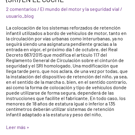
INFANTIL
2 comentarios
/
El mundo del motor y la seguridad vial
/
(SRI)
EN
usuario_blog
EL
COCHE
La colocación de los sistemas reforzados de retención
infantil utilizados a bordo de vehículos de motor, tanto en
la circulación por vías urbanas como interurbanas, ya no
seguirá siendo una asignatura pendiente gracias a la
entrada en vigor, el próximo día 1 de octubre, del Real
Decreto 667/2015 que modifica el artículo 117 del
Reglamento General de Circulación sobre el cinturón de
seguridad y el SRI homologado. Una modificación que
llega tarde pero, que nos aclara, de una vez por todas, que
la instalación del dispositivo de retención del niño, ya sea,
en el sentido de la marcha o, bien, en el sentido contrario,
así como la forma de colocación y tipo de vehículos donde
puede utilizarse de forma segura, dependerá de las
instrucciones que facilite el fabricante. En todo caso, los
menores de 18 años de estatura igual o inferior a 135
centímetros deberán utilizar sistemas de retención
infantil adaptado a la estatura y peso del niño.
Leer más »