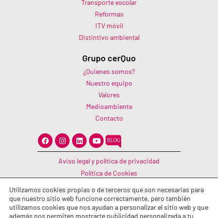
Transporte escolar
Reformas
ITV móvil
Distintivo ambiental
Grupo cerQuo
¿Quienes somos?
Nuestro equipo
Valores
Medioambiente
Contacto
F
I
L
Y
a
n
i
o
c
s
n
u
e
t
k
t
Aviso legal y política de privacidad
b
a
e
u
o
g
d
b
Política de Cookies
o
r
i
e
Canal Información
k
a
n
Utilizamos cookies propias o de terceros que son necesarias para
m
Política de calidad
que nuestro sitio web funcione correctamente, pero también
utilizamos cookies que nos ayudan a personalizar el sitio web y que
además nos permiten mostrarte publicidad personalizada a tu