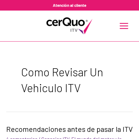
Ir
Atención al cliente
al
contenido
MAIN
MENU
Como Revisar Un
Vehiculo ITV
Recomendaciones
Recomendaciones antes de pasar la ITV
antes
de
4 comentarios
/
Consejos ITV
,
El mundo del motor y la