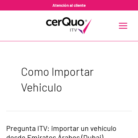
Ir
Atención al cliente
al
contenido
MAIN
MENU
Como Importar
Vehiculo
Pregunta
Pregunta ITV: importar un vehículo
ITV:
desde Emiratos Árabes (Dubai)
importar