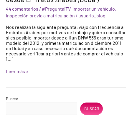
un
44 comentarios
/
#PreguntaITV
,
Importar un vehículo
,
vehículo
desde
Inspección previa a matriculación
/
usuario_blog
Emiratos
Árabes
Nos realizan la siguiente pregunta: viajo con frecuencia a
(Dubai)
Emiratos Arabes por motivos de trabajo y quiero consultar
si es posible importar desde allí un BMW 535 gran turismo,
modelo del 2012, y primera matriculación diciembre 2011
en Dubai y en caso necesario qué documentación es
necesario verificar a priori y antes de comprar el vehículo
[…]
Leer más »
Buscar
BUSCAR