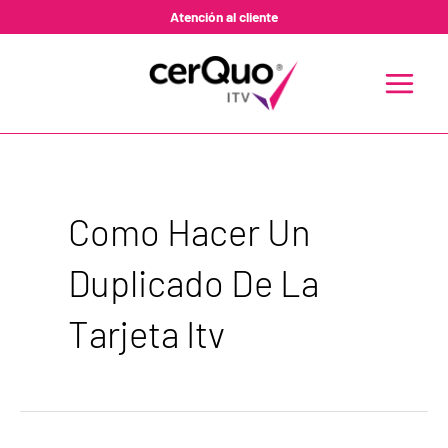
Ir
Atención al cliente
al
contenido
MAIN
MENU
Como Hacer Un
Duplicado De La
Tarjeta Itv