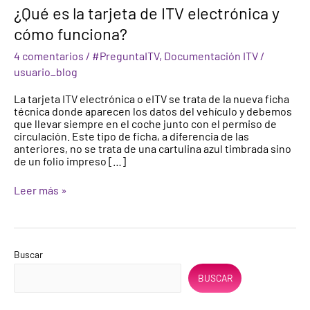
¿Qué
¿Qué es la tarjeta de ITV electrónica y
es
cómo funciona?
la
tarjeta
4 comentarios
/
#PreguntaITV
,
Documentación ITV
/
de
ITV
usuario_blog
electrónica
y
La tarjeta ITV electrónica o eITV se trata de la nueva ficha
cómo
técnica donde aparecen los datos del vehículo y debemos
funciona?
que llevar siempre en el coche junto con el permiso de
circulación. Este tipo de ficha, a diferencia de las
anteriores, no se trata de una cartulina azul timbrada sino
de un folio impreso […]
Leer más »
Buscar
BUSCAR