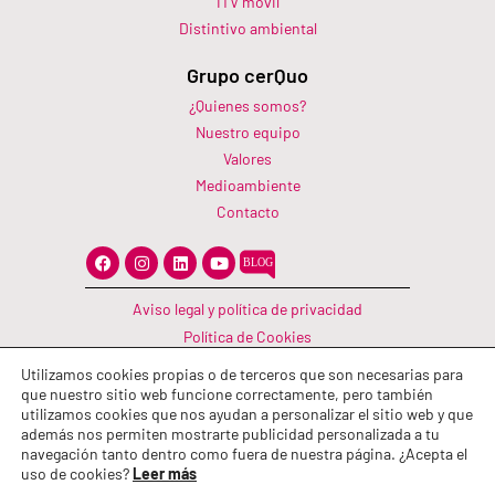
ITV móvil
Distintivo ambiental
Grupo cerQuo
¿Quienes somos?
Nuestro equipo
Valores
Medioambiente
Contacto
F
I
L
Y
a
n
i
o
c
s
n
u
e
t
k
t
Aviso legal y política de privacidad
b
a
e
u
o
g
d
b
Política de Cookies
o
r
i
e
Canal Información
k
a
n
Utilizamos cookies propias o de terceros que son necesarias para
m
Política de calidad
que nuestro sitio web funcione correctamente, pero también
utilizamos cookies que nos ayudan a personalizar el sitio web y que
además nos permiten mostrarte publicidad personalizada a tu
navegación tanto dentro como fuera de nuestra página. ¿Acepta el
uso de cookies?
Leer más