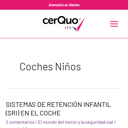
Ir
Atención al cliente
al
contenido
MAIN
MENU
Coches Niños
SISTEMAS
SISTEMAS DE RETENCIÓN INFANTIL
DE
(SRI) EN EL COCHE
RETENCIÓN
INFANTIL
2 comentarios
/
El mundo del motor y la seguridad vial
/
(SRI)
EN