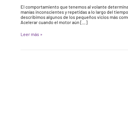
provocar
El comportamiento que tenemos al volante determina, 
averías
manías inconscientes y repetidas a lo largo del tiemp
describimos algunos de los pequeños vicios más comun
Acelerar cuando el motor aún […]
Leer más »