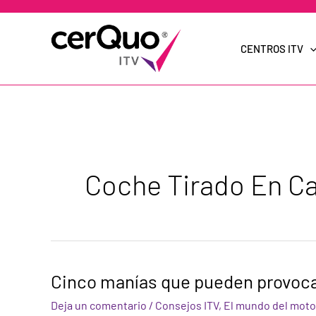
Ir
al
contenido
CENTROS ITV
Coche Tirado En Ca
Cinco
Cinco manías que pueden provoca
manías
que
Deja un comentario
/
Consejos ITV
,
El mundo del motor
pueden