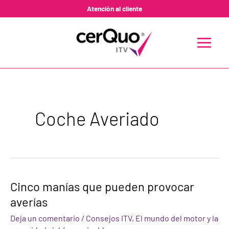
Ir
Atención al cliente
al
contenido
MAIN
MENU
Coche Averiado
Cinco
Cinco manías que pueden provocar
manías
averías
que
pueden
Deja un comentario
/
Consejos ITV
,
El mundo del motor y la
provocar
averías