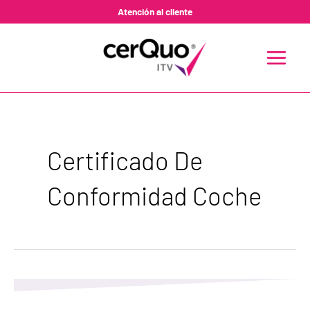
Ir
Atención al cliente
al
contenido
MAIN
MENU
Certificado De
Conformidad Coche
Pregunta
ITV:
¿Qué