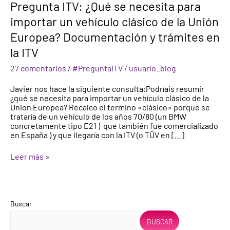
Pregunta ITV: ¿Qué se necesita para
se
necesita
importar un vehículo clásico de la Unión
para
Europea? Documentación y trámites en
importar
un
la ITV
vehículo
clásico
27 comentarios
/
#PreguntaITV
/
usuario_blog
de
la
Javier nos hace la siguiente consulta:Podríais resumir
Unión
¿qué se necesita para importar un vehículo clásico de la
Europea?
Union Europea? Recalco el termino «clásico» porque se
Documentación
trataría de un vehículo de los años 70/80 (un BMW
y
concretamente tipo E21 ) que también fue comercializado
trámites
en España ) y que llegaría con la ITV (o TÜV en […]
en
la
ITV
Leer más »
Buscar
BUSCAR