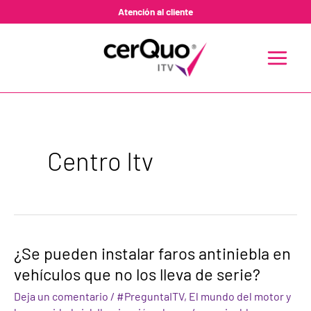
Ir
Atención al cliente
al
contenido
MAIN
MENU
Centro Itv
¿Se
¿Se pueden instalar faros antiniebla en
pueden
vehículos que no los lleva de serie?
instalar
faros
Deja un comentario
/
#PreguntaITV
,
El mundo del motor y
antiniebla
en