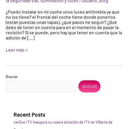
la seguridad vial
,
Iluminación y luces
/
usuario_blog
vehículos
que
¿Puedo instalar en mi coche unos luces antiniebla ya que
no
no los tiene? el frontal del coche tiene donde ponerlos
los
(están puestas unas tapas), ¿qué pasos he seguir? ¿Qué
lleva
debo de tener en cuenta para en el momento de pasar la
de
revisión? Sí se puede, pero hay que tener en cuenta que la
serie?
adición de […]
Leer más »
Buscar
BUSCAR
Recent Posts
cerQuo ITV inaugura su nueva estación de ITV en Villarta de