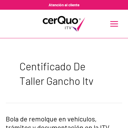
Ir
Atención al cliente
al
contenido
MAIN
MENU
Centificado De
Taller Gancho Itv
Bola
Bola de remolque en vehículos,
de
trámites y documentación en la ITV
remolque