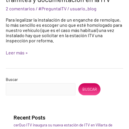
en
2 comentarios
/
#PreguntaITV
/
usuario_blog
vehículos,
trámites
Para legalizar la instalación de un enganche de remolque,
y
lo más sencillo es escoger uno que esté homologado para
documentación
nuestro vehículo (que es el caso más habitual) una vez
en
instalado hay que solicitar en la estación ITV una
la
inspección por reforma.
ITV
Leer más »
Buscar
BUSCAR
Recent Posts
cerQuo ITV inaugura su nueva estación de ITV en Villarta de