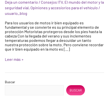
Deja un comentario
/
Consejos ITV
,
El mundo del motor y la
prevenir
seguridad vial
,
Opiniones y accesiorios para el vehículo
/
accidentes
cuando
usuario_blog
conduces
una
Para los usuarios de motos ir bien equipado es
moto?
fundamental y se convierte es su principal elemento de
protección Motoristas protegeros desde los pies hasta la
cabeza Con la llegada del verano y sus inclementes
temperaturas podemos llegar a descuidar un tanto
nuestra protección sobre la moto. Pero conviene recordar
que ir bien equipado en la moto es […]
Leer más »
Buscar
BUSCAR