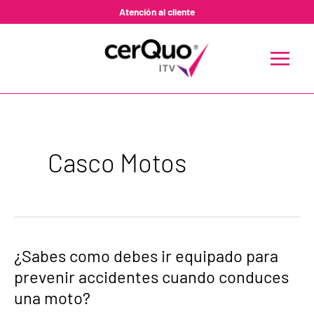
Ir
Atención al cliente
al
contenido
MAIN
MENU
Casco Motos
¿Sabes
¿Sabes como debes ir equipado para
como
prevenir accidentes cuando conduces
debes
ir
una moto?
equipado
para