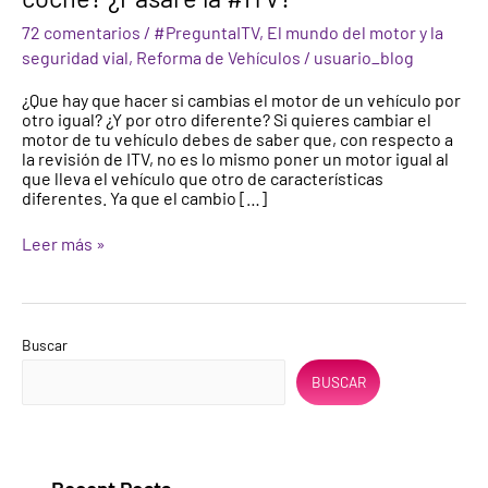
cambio
72 comentarios
/
#PreguntaITV
,
El mundo del motor y la
el
motor
seguridad vial
,
Reforma de Vehículos
/
usuario_blog
de
mi
¿Que hay que hacer si cambias el motor de un vehículo por
coche?
otro igual? ¿Y por otro diferente? Si quieres cambiar el
¿Pasaré
motor de tu vehículo debes de saber que, con respecto a
la
la revisión de ITV, no es lo mismo poner un motor igual al
#ITV?
que lleva el vehículo que otro de características
diferentes. Ya que el cambio […]
Leer más »
Buscar
BUSCAR