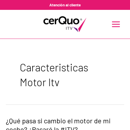
Ir
Atención al cliente
al
contenido
MAIN
MENU
Caracteristicas
Motor Itv
¿Qué
¿Qué pasa si cambio el motor de mi
pasa
coche? ¿Pasaré la #ITV?
si