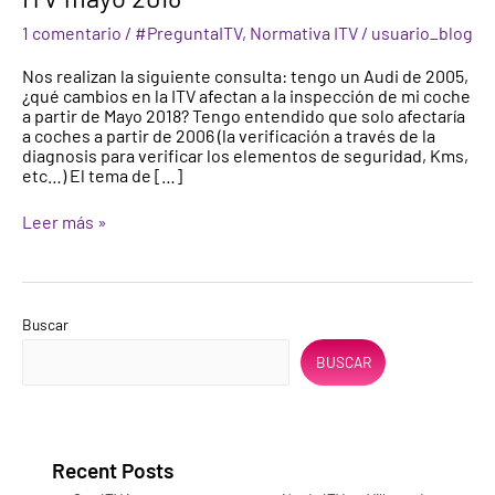
en
1 comentario
/
#PreguntaITV
,
Normativa ITV
/
usuario_blog
la
Normativa
Nos realizan la siguiente consulta: tengo un Audi de 2005,
de
¿qué cambios en la ITV afectan a la inspección de mi coche
ITV
a partir de Mayo 2018? Tengo entendido que solo afectaría
mayo
a coches a partir de 2006 (la verificación a través de la
2018
diagnosis para verificar los elementos de seguridad, Kms,
etc…) El tema de […]
Leer más »
Buscar
BUSCAR
Recent Posts