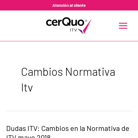
Ir
Atención al cliente
al
contenido
MAIN
MENU
Cambios Normativa
Itv
Dudas
Dudas ITV: Cambios en la Normativa de
ITV:
ITV mayo 2018
Cambios