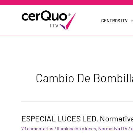
Ir
al
contenido
CENTROS ITV
Cambio De Bombill
ESPECIAL
ESPECIAL LUCES LED. Normativa 
LUCES
LED.
73 comentarios
/
Iluminación y luces
,
Normativa ITV
/
Normativa