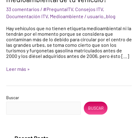
la
33 comentarios
/
#PreguntaITV
,
Consejos ITV
,
etiqueta
medioambiental
Documentación ITV
,
Medioambiente
/
usuario_blog
de
tu
Hay vehículos que no tienen etiqueta medioambiental ni la
vehículo?
tendrán por el momento porque se considera que
contaminan más de lo debido para circular por el centro de
las grandes urbes, se toma como cierto que son los
turismos y furgonetas gasolina matriculados antes de
2000 y los diésel adquiridos antes de 2006, pero ésto […]
Leer más »
Buscar
BUSCAR