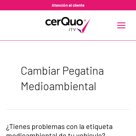
Ir
Atención al cliente
al
contenido
MAIN
MENU
Cambiar Pegatina
Medioambiental
¿Tienes
¿Tienes problemas con la etiqueta
problemas
medioambiental de tu vehículo?
con