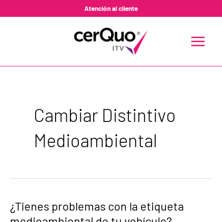
Ir
Atención al cliente
al
contenido
MAIN
MENU
Cambiar Distintivo
Medioambiental
¿Tienes
¿Tienes problemas con la etiqueta
problemas
medioambiental de tu vehículo?
con