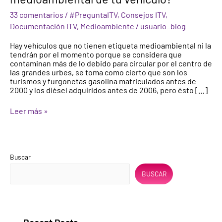
la
33 comentarios
/
#PreguntaITV
,
Consejos ITV
,
etiqueta
medioambiental
Documentación ITV
,
Medioambiente
/
usuario_blog
de
tu
Hay vehículos que no tienen etiqueta medioambiental ni la
vehículo?
tendrán por el momento porque se considera que
contaminan más de lo debido para circular por el centro de
las grandes urbes, se toma como cierto que son los
turismos y furgonetas gasolina matriculados antes de
2000 y los diésel adquiridos antes de 2006, pero ésto […]
Leer más »
Buscar
BUSCAR