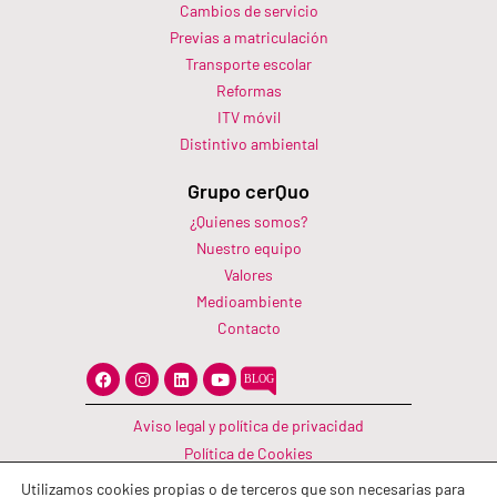
Cambios de servicio
Previas a matriculación
Transporte escolar
Reformas
ITV móvil
Distintivo ambiental
Grupo cerQuo
¿Quienes somos?
Nuestro equipo
Valores
Medioambiente
Contacto
F
I
L
Y
a
n
i
o
c
s
n
u
e
t
k
t
Aviso legal y política de privacidad
b
a
e
u
o
g
d
b
Política de Cookies
o
r
i
e
Canal Información
k
a
n
Utilizamos cookies propias o de terceros que son necesarias para