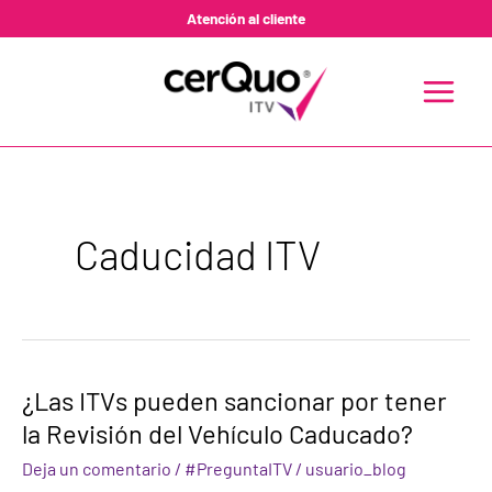
Ir
Atención al cliente
al
contenido
MAIN
MENU
Caducidad ITV
¿Las
¿Las ITVs pueden sancionar por tener
ITVs
la Revisión del Vehículo Caducado?
pueden
sancionar
Deja un comentario
/
#PreguntaITV
/
usuario_blog
por
tener