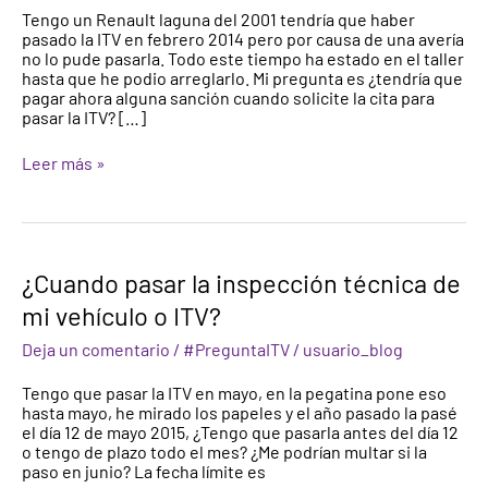
Tengo un Renault laguna del 2001 tendría que haber
la
pasado la ITV en febrero 2014 pero por causa de una avería
Revisión
no lo pude pasarla. Todo este tiempo ha estado en el taller
del
hasta que he podio arreglarlo. Mi pregunta es ¿tendría que
Vehículo
pagar ahora alguna sanción cuando solicite la cita para
Caducado?
pasar la ITV? […]
Leer más »
¿Cuando
¿Cuando pasar la inspección técnica de
pasar
mi vehículo o ITV?
la
inspección
Deja un comentario
/
#PreguntaITV
/
usuario_blog
técnica
de
Tengo que pasar la ITV en mayo, en la pegatina pone eso
mi
hasta mayo, he mirado los papeles y el año pasado la pasé
vehículo
el día 12 de mayo 2015, ¿Tengo que pasarla antes del día 12
o
o tengo de plazo todo el mes? ¿Me podrían multar si la
ITV?
paso en junio? La fecha límite es