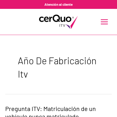
Ir
Atención al cliente
al
contenido
MAIN
MENU
Año De Fabricación
Itv
Pregunta
Pregunta ITV: Matriculación de un
ITV:
vehículo nunca matriculado
Matriculación