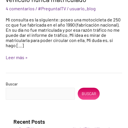
de
4 comentarios
/
#PreguntaITV
/
usuario_blog
un
vehículo
Mi consulta es la siguiente: poseo una motocicleta de 250
nunca
cc que fue fabricada en el año 1990 (fabricación nacional).
matriculado
En su día no fue matriculada y por esa razón tráfico no me
puede dar el informe de tráfico. Mi idea es mirar de
matricularla para poder circular con ella. Mi duda es, si
hago […]
Leer más »
Buscar
BUSCAR
Recent Posts