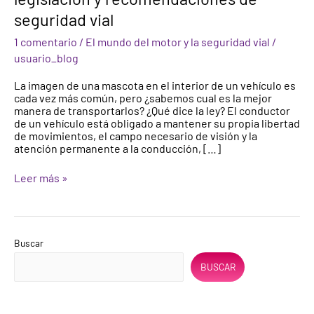
con
seguridad vial
mascotas:
legislación
1 comentario
/
El mundo del motor y la seguridad vial
/
y
usuario_blog
recomendaciones
de
La imagen de una mascota en el interior de un vehículo es
seguridad
cada vez más común, pero ¿sabemos cual es la mejor
vial
manera de transportarlos? ¿Qué dice la ley? El conductor
de un vehículo está obligado a mantener su propia libertad
de movimientos, el campo necesario de visión y la
atención permanente a la conducción, […]
Leer más »
Buscar
BUSCAR