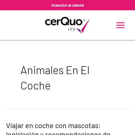
Ir
Atención al cliente
al
contenido
MAIN
MENU
Animales En El
Coche
Viajar
Viajar en coche con mascotas:
en
legislación y recomendaciones de
coche