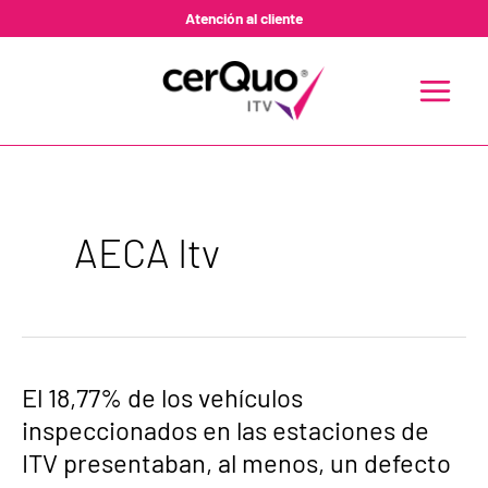
Ir
Atención al cliente
al
contenido
MAIN
MENU
AECA Itv
El
El 18,77% de los vehículos
18,77%
inspeccionados en las estaciones de
de
los
ITV presentaban, al menos, un defecto
vehículos
inspeccionados