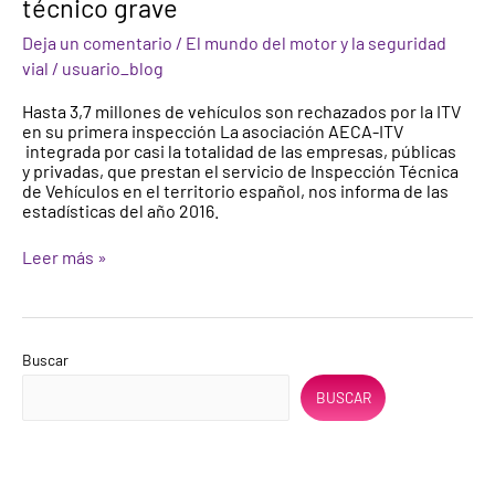
técnico grave
en
las
Deja un comentario
/
El mundo del motor y la seguridad
estaciones
vial
/
usuario_blog
de
ITV
Hasta 3,7 millones de vehículos son rechazados por la ITV
presentaban,
en su primera inspección La asociación AECA-ITV
al
integrada por casi la totalidad de las empresas, públicas
menos,
y privadas, que prestan el servicio de Inspección Técnica
un
de Vehículos en el territorio español, nos informa de las
defecto
estadísticas del año 2016.
técnico
grave
Leer más »
Buscar
BUSCAR