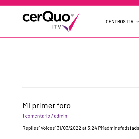
Ir
al
contenido
CENTROS ITV
MI
MI primer foro
primer
foro
1 comentario
/
admin
Replies1Voices131/03/2022 at 5:24 PMadminsfadsfads