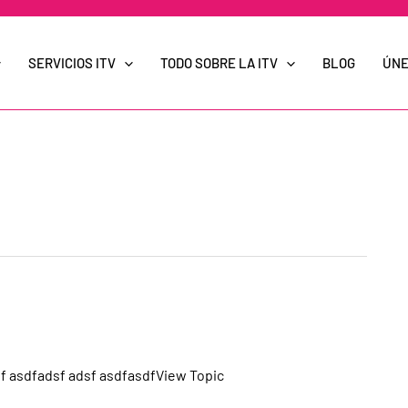
SERVICIOS ITV
TODO SOBRE LA ITV
BLOG
ÚNE
f asdfadsf adsf asdfasdfView Topic