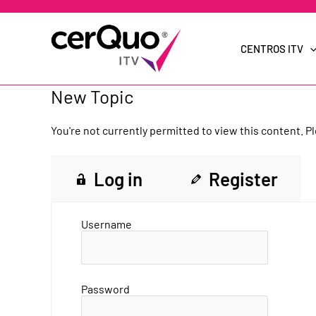
Ir
al
contenido
CENTROS ITV
New Topic
You're not currently permitted to view this content. Pl
Log in
Register
Username
Password