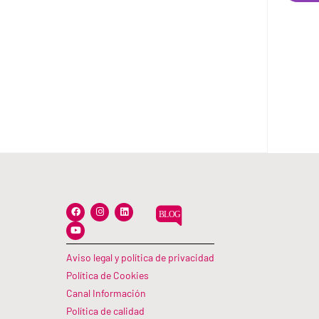
F
Y
I
L
a
o
n
i
c
u
s
n
e
t
t
k
b
u
a
e
o
b
g
d
Aviso legal y política de privacidad
o
e
r
i
k
a
n
Política de Cookies
m
Canal Información
Política de calidad