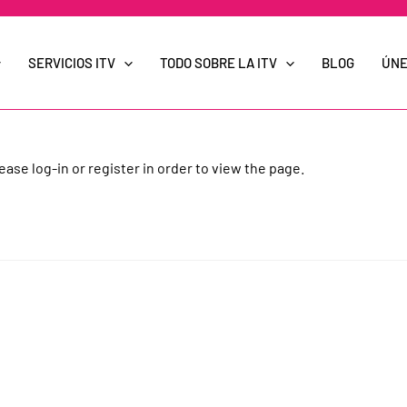
SERVICIOS ITV
TODO SOBRE LA ITV
BLOG
ÚNE
ease log-in or register in order to view the page.