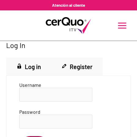
Ir
Atención al cliente
al
contenido
MAIN
MENU
Log In
Log in
Register
Username
Password