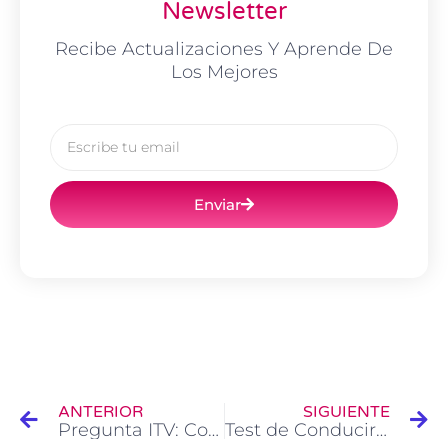
Newsletter
Recibe Actualizaciones Y Aprende De
Los Mejores
Email
Enviar
Ant
Si
ANTERIOR
SIGUIENTE
Pregunta ITV: Como retirar un gancho o bola de remolque legalmente.
Test de Conducir DGT: Arcén autovía