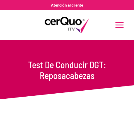
Ir
Atención al cliente
al
contenido
MAIN
MENU
Test De Conducir DGT:
Reposacabezas