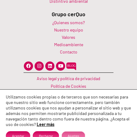
Distintivo ambiental
Grupo cerQuo
¿Quienes somos?
Nuestro equipo
Valores
Medioambiente
Contacto
F
I
L
Y
a
n
i
o
c
s
n
u
e
t
k
t
Aviso legal y política de privacidad
b
a
e
u
o
g
d
b
Política de Cookies
o
r
i
e
Canal Información
k
a
n
Utilizamos cookies propias o de terceros que son necesarias para
m
Política de calidad
que nuestro sitio web funcione correctamente, pero también
utilizamos cookies que nos ayudan a personalizar el sitio web y que
además nos permiten mostrarte publicidad personalizada a tu
navegación tanto dentro como fuera de nuestra página. ¿Acepta el
uso de cookies?
Leer más
Aceptar
Rechazar
Ajustes