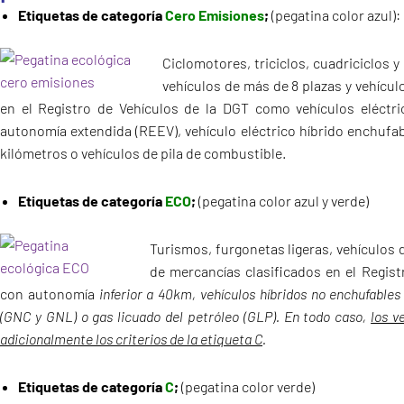
Etiquetas de categoría
Cero Emisiones
;
(pegatina color azul):
Ciclomotores, triciclos, cuadriciclos y
vehículos de más de 8 plazas y vehícul
en el Registro de Vehículos de la DGT como vehículos eléctric
autonomía extendida (REEV), vehículo eléctrico híbrido enchuf
kilómetros o vehículos de pila de combustible.
Etiquetas de categoría
ECO
;
(pegatina color azul y verde)
Turismos, furgonetas ligeras, vehículos 
de mercancías clasificados en el Regis
con autonomía
inferior a 40km, vehículos híbridos no enchufables
(GNC y GNL) o gas licuado del petróleo (GLP). En todo caso,
los v
adicionalmente los criterios de la etiqueta C
.
Etiquetas de categoría
C
;
(pegatina color verde)