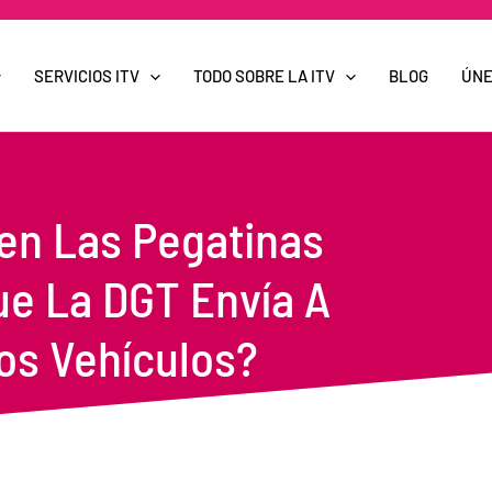
SERVICIOS ITV
TODO SOBRE LA ITV
BLOG
ÚNE
ven Las Pegatinas
ue La DGT Envía A
os Vehículos?