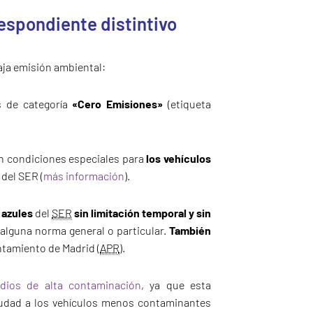
respondiente distintivo
aja emisión ambiental:
s de categoría
«Cero Emisiones»
(etiqueta
n condiciones especiales para
los vehículos
 del SER (
más información
).
 azules
del
SER
sin limitación temporal y sin
 alguna norma general o particular.
También
tamiento de Madrid (
APR
).
odios de alta contaminación
, ya que esta
 ciudad a los vehículos menos contaminantes