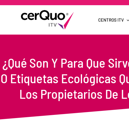
Ir
al
contenido
CENTROS ITV
¿Qué Son Y Para Que Sir
O Etiquetas Ecológicas Q
Los Propietarios De L