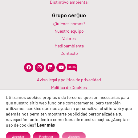
Distintivo ambiental
Grupo cerQuo
¿Quienes somos?
Nuestro equipo
Valores
Medioambiente
Contacto
F
I
L
Y
a
n
i
o
c
s
n
u
e
t
k
t
Aviso legal y política de privacidad
b
a
e
u
Política de Cookies
o
g
d
b
o
r
i
e
Canal Información
k
a
n
Utilizamos cookies propias o de terceros que son necesarias para
m
que nuestro sitio web funcione correctamente, pero también
Política de calidad
utilizamos cookies que nos ayudan a personalizar el sitio web y que
además nos permiten mostrarte publicidad personalizada a tu
navegación tanto dentro como fuera de nuestra página. ¿Acepta el
uso de cookies?
Leer más
Aceptar
Rechazar
Ajustes