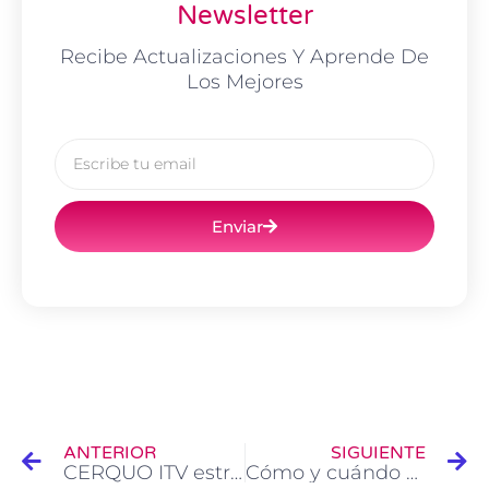
Newsletter
Recibe Actualizaciones Y Aprende De
Los Mejores
Email
Enviar
Ant
Si
ANTERIOR
SIGUIENTE
CERQUO ITV estrena su nuevo centro de ITV en Olías del Rey ¡Ahora más cerca de ti!
Cómo y cuándo usar la nueva señal V-16