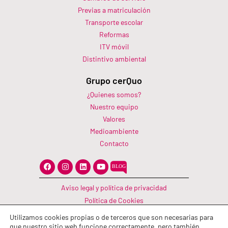
Previas a matriculación
Transporte escolar
Reformas
ITV móvil
Distintivo ambiental
Grupo cerQuo
¿Quienes somos?
Nuestro equipo
Valores
Medioambiente
Contacto
F
I
L
Y
a
n
i
o
c
s
n
u
e
t
k
t
Aviso legal y política de privacidad
b
a
e
u
o
g
d
b
Política de Cookies
o
r
i
e
Canal Información
k
a
n
Utilizamos cookies propias o de terceros que son necesarias para
m
Política de calidad
que nuestro sitio web funcione correctamente, pero también