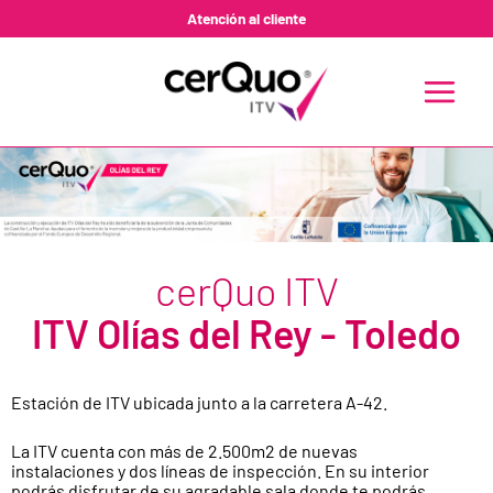
Ir
Atención al cliente
al
contenido
MAIN
MENU
cerQuo ITV
ITV Olías del Rey - Toledo
Estación de ITV ubicada junto a la carretera A-42.
La ITV cuenta con más de 2.500m2 de nuevas
instalaciones y dos líneas de inspección. En su interior
podrás disfrutar de su agradable sala donde te podrás