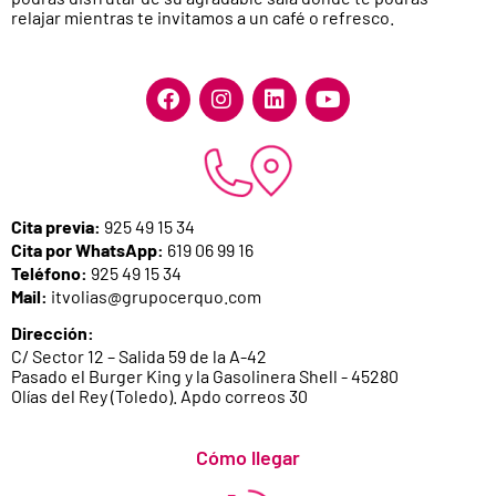
relajar mientras te invitamos a un café o refresco.
F
I
L
Y
a
n
i
o
c
s
n
u
e
t
k
t
b
a
e
u
o
g
d
b
o
r
i
e
Cita previa:
925 49 15 34
k
a
n
Cita por WhatsApp:
619 06 99 16
m
Teléfono:
925 49 15 34
Mail:
itvolias@grupocerquo.com
Dirección:
C/ Sector 12 – Salida 59 de la A-42
Pasado el Burger King y la Gasolinera Shell - 45280
Olías del Rey (Toledo). Apdo correos 30
Cómo llegar