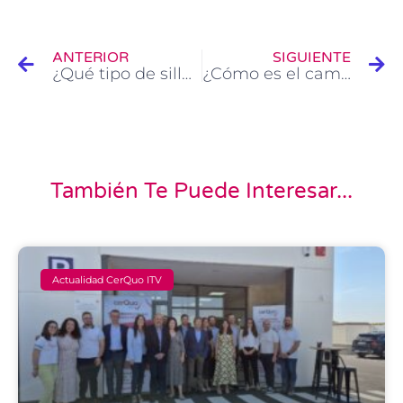
Ant
Si
ANTERIOR
SIGUIENTE
¿Qué tipo de silla infantil para el coche es mejor para mi hijo?
¿Cómo es el cambio de titularidad de un coche?
También Te Puede Interesar...
Actualidad CerQuo ITV