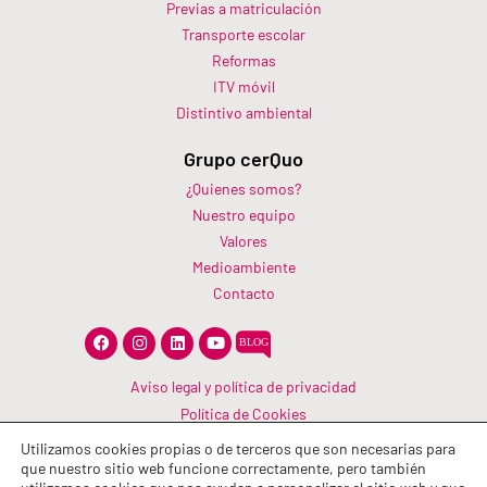
Previas a matriculación
Transporte escolar
Reformas
ITV móvil
Distintivo ambiental
Grupo cerQuo
¿Quienes somos?
Nuestro equipo
Valores
Medioambiente
Contacto
F
I
L
Y
a
n
i
o
c
s
n
u
e
t
k
t
Aviso legal y política de privacidad
b
a
e
u
Política de Cookies
o
g
d
b
o
r
i
e
Canal Información
k
a
n
Utilizamos cookies propias o de terceros que son necesarias para
m
que nuestro sitio web funcione correctamente, pero también
Política de calidad