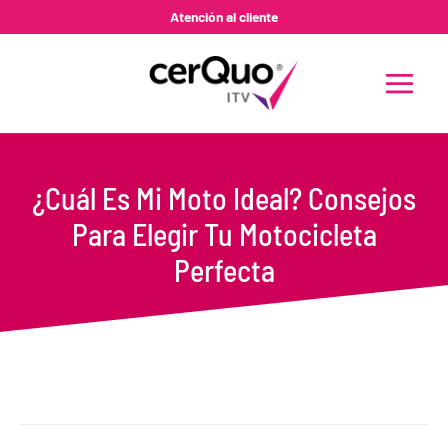
Ir
Atención al cliente
al
contenido
MAIN
MENU
¿Cuál Es Mi Moto Ideal? Consejos
Para Elegir Tu Motocicleta
Perfecta