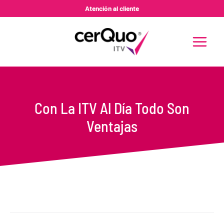
Ir
Atención al cliente
al
contenido
MAIN
MENU
Con La ITV Al Día Todo Son
Ventajas