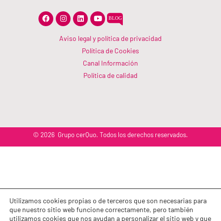
F
I
L
Y
a
n
i
o
c
s
n
u
e
t
k
t
Aviso legal y política de privacidad
b
a
e
u
Política de Cookies
o
g
d
b
o
r
i
e
Canal Información
k
a
n
m
Política de calidad
© 2026 Grupo cerQuo. Todos los derechos reservados.
Utilizamos cookies propias o de terceros que son necesarias para
que nuestro sitio web funcione correctamente, pero también
utilizamos cookies que nos ayudan a personalizar el sitio web y que