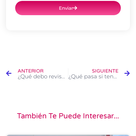
Enviar
Ant
Si
ANTERIOR
SIGUIENTE
¿Qué debo revisar en mi coche antes de salir de viaje?
¿Qué pasa si tengo la ITV caducada? Consecuencias, riesgos y soluciones
También Te Puede Interesar...