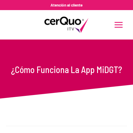
Ir
Atención al cliente
al
contenido
MAIN
MENU
¿Cómo Funciona La App MiDGT?