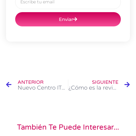
Enviar
Ant
Si
ANTERIOR
SIGUIENTE
Nuevo Centro ITV en Comarca de Campo de Montiel
¿Cómo es la revisión de las luces o alumbrado?
También Te Puede Interesar...