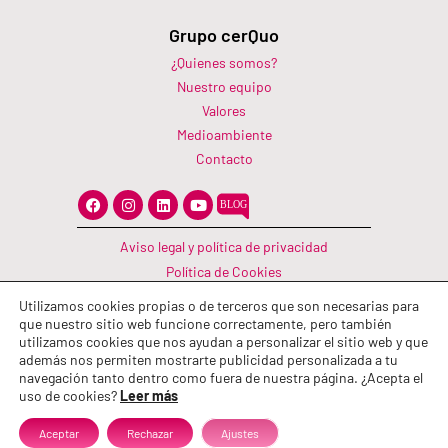
Grupo cerQuo
¿Quienes somos?
Nuestro equipo
Valores
Medioambiente
Contacto
F
I
L
Y
a
n
i
o
c
s
n
u
e
t
k
t
Aviso legal y política de privacidad
b
a
e
u
o
g
d
b
Política de Cookies
o
r
i
e
Canal Información
k
a
n
Utilizamos cookies propias o de terceros que son necesarias para
m
Política de calidad
que nuestro sitio web funcione correctamente, pero también
utilizamos cookies que nos ayudan a personalizar el sitio web y que
además nos permiten mostrarte publicidad personalizada a tu
navegación tanto dentro como fuera de nuestra página. ¿Acepta el
uso de cookies?
Leer más
Aceptar
Rechazar
Ajustes
© 2026 Grupo cerQuo. Todos los derechos reservados.