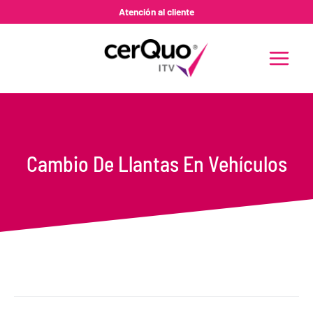
Ir
Atención al cliente
al
contenido
MAIN
MENU
Cambio De Llantas En Vehículos