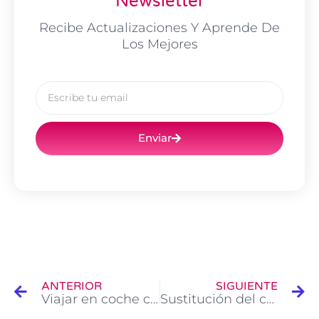
Newsletter
Recibe Actualizaciones Y Aprende De
Los Mejores
Email
Enviar
Ant
Si
ANTERIOR
SIGUIENTE
Viajar en coche con mascotas: legislación y recomendaciones de seguridad vial
Sustitución del cuentakilómetros