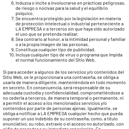
Induzca o incite a involucrarse en prácticas peligrosas,
de riesgo o nocivas para la salud y el equilibrio
psíquico.
Se encuentra protegido por la legislación en materia
de protección intelectual o industrial perteneciente a
LA EMPRESA o a terceros sin que haya sido autorizado
el uso que se pretenda realizar.
Sea contrario al honor, a la intimidad personal y familiar
o a la propia imagen de las personas.
Constituya cualquier tipo de publicidad.
Incluya cualquier tipo de virus o programa que impida
el normal funcionamiento del Sitio Web.
Si para acceder a algunos de los servicios y/o contenidos del
Sitio Web, se le proporcionara una contraseña, se obliga a
usarla de manera diligente, manteniéndola en todo momento
en secreto. En consecuencia, será responsable de su
adecuada custodia y confidencialidad, comprometiéndose a
no cederla a terceros, de manera temporal o permanente, ni
a permitir el acceso a los mencionados servicios y/o
contenidos por parte de personas ajenas. Igualmente, se
obliga a notificar a LA EMPRESA cualquier hecho que pueda
suponer un uso indebido de su contraseña, como, a título
enunciativo, su robo, extravío o el acceso no autorizado, con
el fin de proceder a su inmediata cancelación. En