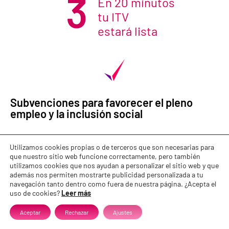
3
En 20 minutos
tu ITV
estará lista
Subvenciones para favorecer el pleno
empleo y la inclusión social
Ayudas para la contratación indefinida y de prácticas
Utilizamos cookies propias o de terceros que son necesarias para
que nuestro sitio web funcione correctamente, pero también
Favorecer el empleo estable y de calidad, especialmente
utilizamos cookies que nos ayudan a personalizar el sitio web y que
entre las personas con mayores dificultades
además nos permiten mostrarte publicidad personalizada a tu
navegación tanto dentro como fuera de nuestra página. ¿Acepta el
uso de cookies?
Leer más
Aceptar
Rechazar
Ajustes