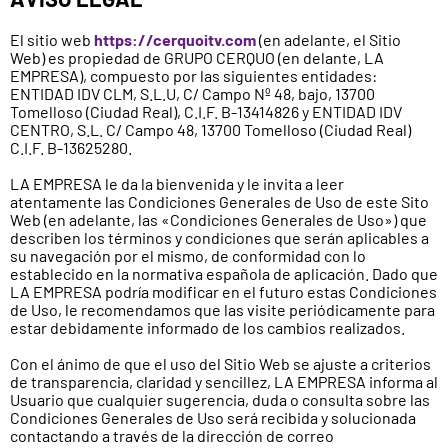
El sitio web
https://cerquoitv.com
(en adelante, el Sitio
Web) es propiedad de GRUPO CERQUO (en delante, LA
EMPRESA), compuesto por las siguientes entidades:
ENTIDAD IDV CLM, S.L.U, C/ Campo Nº 48, bajo, 13700
Tomelloso (Ciudad Real), C.I.F. B-13414826 y ENTIDAD IDV
CENTRO, S.L. C/ Campo 48, 13700 Tomelloso (Ciudad Real)
C.I.F. B-13625280.
LA EMPRESA le da la bienvenida y le invita a leer
atentamente las Condiciones Generales de Uso de este Sito
Web (en adelante, las «Condiciones Generales de Uso») que
describen los términos y condiciones que serán aplicables a
su navegación por el mismo, de conformidad con lo
establecido en la normativa española de aplicación. Dado que
LA EMPRESA podría modificar en el futuro estas Condiciones
de Uso, le recomendamos que las visite periódicamente para
estar debidamente informado de los cambios realizados.
Con el ánimo de que el uso del Sitio Web se ajuste a criterios
de transparencia, claridad y sencillez, LA EMPRESA informa al
Usuario que cualquier sugerencia, duda o consulta sobre las
Condiciones Generales de Uso será recibida y solucionada
contactando a través de la dirección de correo